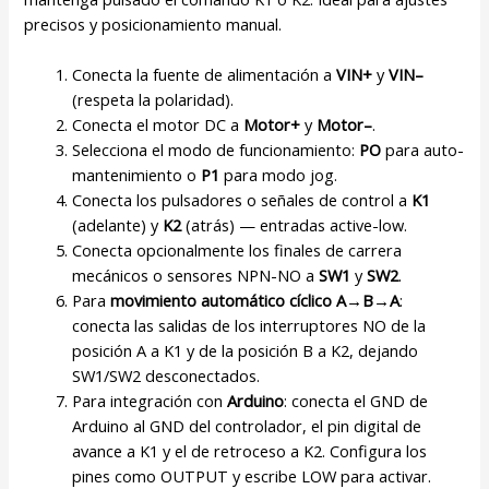
precisos y posicionamiento manual.
Conecta la fuente de alimentación a
VIN+
y
VIN–
(respeta la polaridad).
Conecta el motor DC a
Motor+
y
Motor–
.
Selecciona el modo de funcionamiento:
PO
para auto-
mantenimiento o
P1
para modo jog.
Conecta los pulsadores o señales de control a
K1
(adelante) y
K2
(atrás) — entradas active-low.
Conecta opcionalmente los finales de carrera
mecánicos o sensores NPN-NO a
SW1
y
SW2
.
Para
movimiento automático cíclico A→B→A
:
conecta las salidas de los interruptores NO de la
posición A a K1 y de la posición B a K2, dejando
SW1/SW2 desconectados.
Para integración con
Arduino
: conecta el GND de
Arduino al GND del controlador, el pin digital de
avance a K1 y el de retroceso a K2. Configura los
pines como OUTPUT y escribe LOW para activar.