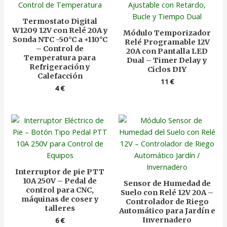
Termostato Digital
W1209 12V con Relé 20A y
Módulo Temporizador
Sonda NTC -50°C a +110°C
Relé Programable 12V
– Control de
20A con Pantalla LED
Temperatura para
Dual – Timer Delay y
Refrigeración y
Ciclos DIY
Calefacción
11
€
4
€
Interruptor de pie PTT
10A 250V – Pedal de
Sensor de Humedad de
control para CNC,
Suelo con Relé 12V 20A –
máquinas de coser y
Controlador de Riego
talleres
Automático para Jardín e
Invernadero
6
€