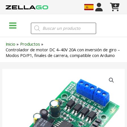
Ir
al
contenido
Main
Búsqueda
de
Menu
productos
Inicio
Productos
Controlador de motor DC 4–40V 20A con inversión de giro –
Modos PO/P1, finales de carrera, compatible con Arduino
Controlador
de
motor
DC
4–
40V
20A
con
inversión