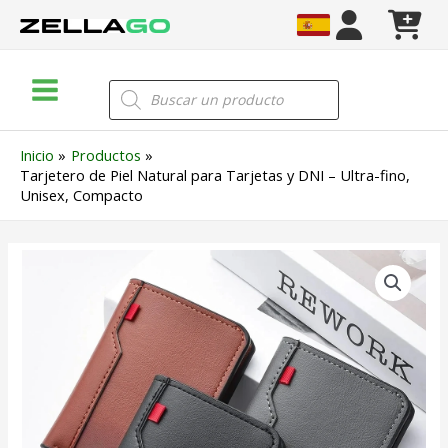
Ir
al
contenido
Main
Búsqueda
de
Menu
productos
Inicio
Productos
Tarjetero de Piel Natural para Tarjetas y DNI – Ultra-fino,
Unisex, Compacto
Tarjetero
de
Piel
Natural
para
Tarjetas
y
DNI
–