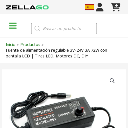
Ir
al
contenido
Main
Búsqueda
de
Menu
productos
Inicio
Productos
Fuente de alimentación regulable 3V-24V 3A 72W con
pantalla LCD | Tiras LED, Motores DC, DIY
Fuente
de
alimentación
regulable
3V-
24V
3A
72W
con