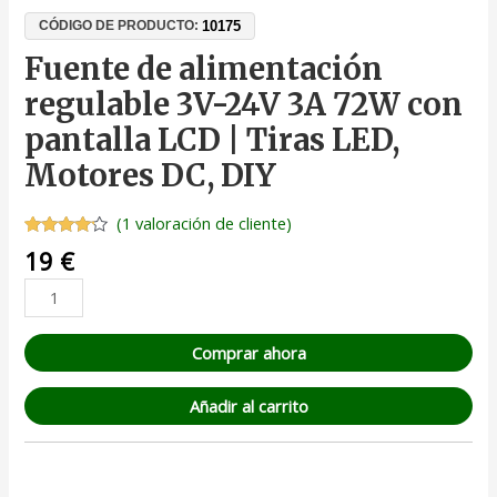
10175
CÓDIGO DE PRODUCTO:
Fuente de alimentación
regulable 3V-24V 3A 72W con
pantalla LCD | Tiras LED,
Motores DC, DIY
(
1
valoración de cliente)
Valorado
1
19
€
con
4.00
de 5 en
base a
valoración
de un
cliente
Comprar ahora
Añadir al carrito