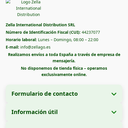
Zella International Distribution SRL
Número de Identificación Fiscal (CUI):
44237077
Horario laboral:
Lunes – Domingo, 08:00 – 22:00
E-mail:
info@zellago.es
Realizamos envíos a toda España a través de empresa de
mensajería.
No disponemos de tienda física – operamos
exclusivamente online.
Formulario de contacto
Información útil
Datos de la empresa
Sobre nosotros
Razón social:
Zella International Distribution