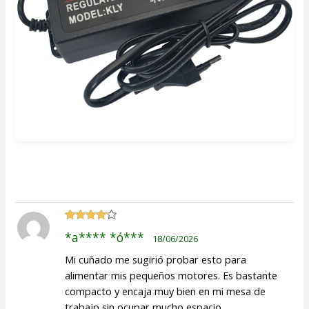
Valorado
*a**** *ó***
18/06/2026
con
4
de
5
Mi cuñado me sugirió probar esto para
alimentar mis pequeños motores. Es bastante
compacto y encaja muy bien en mi mesa de
trabajo sin ocupar mucho espacio.