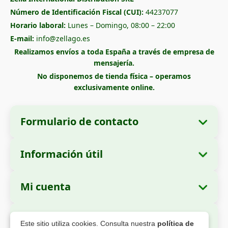
Número de Identificación Fiscal (CUI):
44237077
Horario laboral:
Lunes – Domingo, 08:00 – 22:00
E-mail:
info@zellago.es
Realizamos envíos a toda España a través de empresa de
mensajería.
No disponemos de tienda física – operamos
exclusivamente online.
Formulario de contacto
Información útil
Datos de la empresa
Sobre nosotros
Razón social:
Zella International Distribution
Mi cuenta
Cómo realizar un pedido
SRL
Mis pedidos
Métodos de pago
Domicilio social:
Strada Cuza Vodă nr. 97,
Pago Seguro
Este sitio utiliza cookies. Consulta nuestra
política de
Sector 4, București, 040283, Rumanía
Datos personales
Información de envío