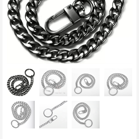
|
Estilo
Streetwear,
Rock
y
Punk
cantidad