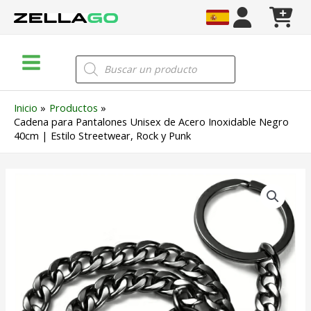
Ir
al
contenido
Main
Búsqueda
de
Menu
productos
Inicio
Productos
Cadena para Pantalones Unisex de Acero Inoxidable Negro
40cm | Estilo Streetwear, Rock y Punk
Cadena
para
Pantalones
Unisex
de
Acero
Inoxidable
Negro
40cm