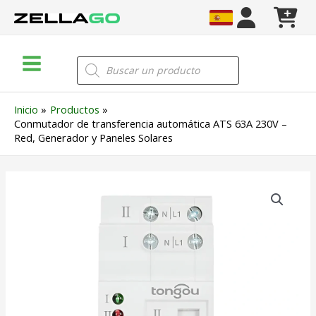
Ir
al
contenido
Main
Búsqueda
de
Menu
productos
Inicio
Productos
Conmutador de transferencia automática ATS 63A 230V –
Red, Generador y Paneles Solares
Conmutador
de
transferencia
automática
ATS
63A
230V
–
Red,