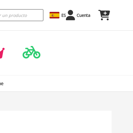
ES
Cuenta
me