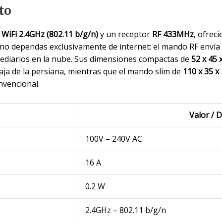
to
e
WiFi 2.4GHz (802.11 b/g/n)
y un receptor
RF 433MHz
, ofrec
no dependas exclusivamente de internet: el mando RF envía 
rmediarios en la nube. Sus dimensiones compactas de
52 x 45
 caja de la persiana, mientras que el mando slim de
110 x 35 
nvencional.
Valor / D
100V – 240V AC
16 A
0.2 W
2.4GHz – 802.11 b/g/n