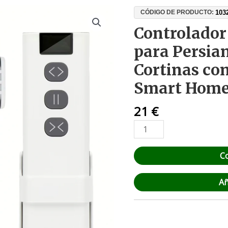
Controlador
103
CÓDIGO DE PRODUCTO:
WiFi
Controlador
Tuya
para Persian
16A
para
Cortinas co
Persianas,
Smart Hom
Estores
y
21
€
Cortinas
con
Mando
RF
C
-
Smart
Añ
Home
cantidad