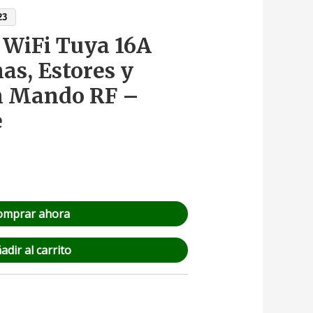
23
 WiFi Tuya 16A
as, Estores y
n Mando RF –
e
omprar ahora
adir al carrito