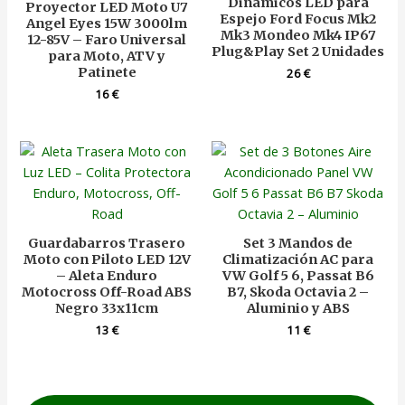
Dinámicos LED para
Proyector LED Moto U7
Espejo Ford Focus Mk2
Angel Eyes 15W 3000lm
Mk3 Mondeo Mk4 IP67
12-85V – Faro Universal
Plug&Play Set 2 Unidades
para Moto, ATV y
Patinete
26
€
16
€
Guardabarros Trasero
Set 3 Mandos de
Moto con Piloto LED 12V
Climatización AC para
– Aleta Enduro
VW Golf 5 6, Passat B6
Motocross Off-Road ABS
B7, Skoda Octavia 2 –
Negro 33x11cm
Aluminio y ABS
13
€
11
€