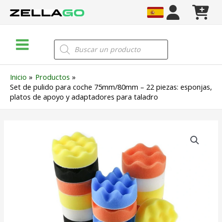
Ir
al
contenido
Main
Búsqueda
de
Menu
productos
Inicio
Productos
Set de pulido para coche 75mm/80mm – 22 piezas: esponjas,
platos de apoyo y adaptadores para taladro
Set
de
pulido
para
coche
75mm/80mm
–
22
piezas: