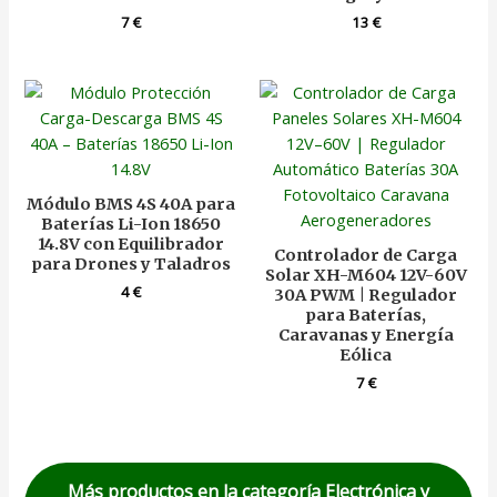
7
€
13
€
Módulo BMS 4S 40A para
Baterías Li-Ion 18650
14.8V con Equilibrador
Controlador de Carga
para Drones y Taladros
Solar XH-M604 12V-60V
4
€
30A PWM | Regulador
para Baterías,
Caravanas y Energía
Eólica
7
€
Más productos en la categoría Electrónica y