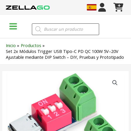
Ir
al
contenido
Main
Búsqueda
de
Menu
productos
Inicio
Productos
Set 2x Módulos Trigger USB Tipo-C PD QC 100W 5V–20V
Ajustable mediante DIP Switch – DIY, Pruebas y Prototipado