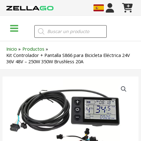
Ir
al
contenido
Main
Búsqueda
de
Menu
productos
Inicio
Productos
Kit Controlador + Pantalla S866 para Bicicleta Eléctrica 24V
36V 48V – 250W 350W Brushless 20A
Kit
Controlador
+
Pantalla
S866
para
Bicicleta
Eléctrica
24V