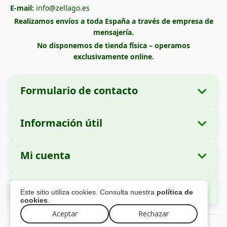
E-mail:
info@zellago.es
Realizamos envíos a toda España a través de empresa de
mensajería.
No disponemos de tienda física – operamos
exclusivamente online.
Formulario de contacto
Información útil
Datos de la empresa
Sobre nosotros
Razón social:
Zella International Distribution
Mi cuenta
Cómo realizar un pedido
SRL
Mis pedidos
Métodos de pago
Domicilio social:
Strada Cuza Vodă nr. 97,
Pago Seguro
Este sitio utiliza cookies. Consulta nuestra
política de
Sector 4, București, 040283, Rumanía
Datos personales
Información de envío
cookies
.
Direcciones
Política de devoluciones
Aceptar
Rechazar
Número de Identificación Fiscal (CUI):
44237077
© 2026 zellago.es – Todos los derechos reservados