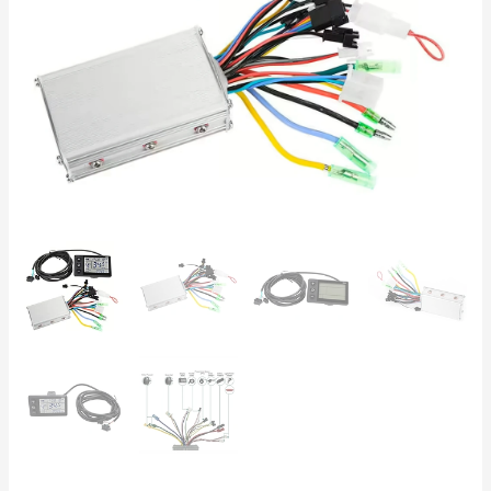
36V
48V
–
250W
350W
Brushless
20A
cantidad