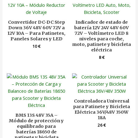
Convertidor DC-DC Step
Indicador de estado de
Down 36V 48V 60V 72V a
batería 12V 24V 48V 60V
12V 10A – Para Patinetes,
72V – Voltímetro LED 8
Paneles Solares y LED
niveles para coche,
moto, patinete y bicicleta
10
€
eléctrica
8
€
Controladora Universal
para Patinete y Bicicleta
Eléctrica 36V/48V 350W
BMS 13S 48V 35A –
18A
Módulo de protección y
26
€
equilibrado para
baterías 18650 de
patinete y bicicleta