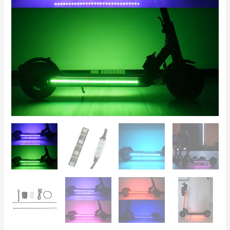
–
Impermeables
con
Mando
USB,
Compatible
con
Xiaomi,
Ninebot,
Kugoo
cantidad