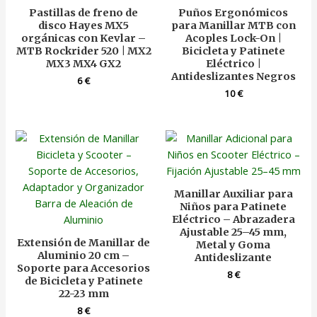
Pastillas de freno de
Puños Ergonómicos
disco Hayes MX5
para Manillar MTB con
orgánicas con Kevlar –
Acoples Lock-On |
MTB Rockrider 520 | MX2
Bicicleta y Patinete
MX3 MX4 GX2
Eléctrico |
Antideslizantes Negros
6
€
10
€
Manillar Auxiliar para
Niños para Patinete
Eléctrico – Abrazadera
Ajustable 25–45 mm,
Extensión de Manillar de
Metal y Goma
Aluminio 20 cm –
Antideslizante
Soporte para Accesorios
8
€
de Bicicleta y Patinete
22-23 mm
8
€