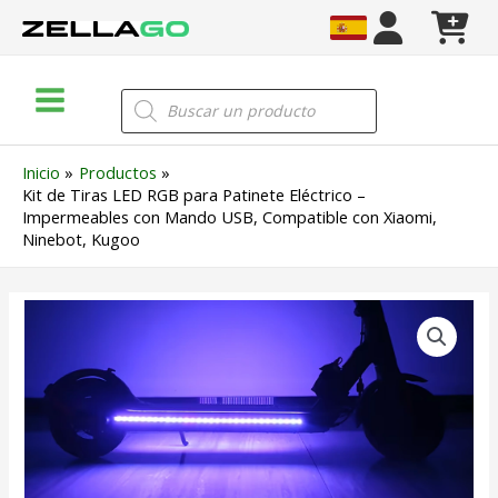
Ir
al
contenido
Main
Búsqueda
de
Menu
productos
Inicio
Productos
Kit de Tiras LED RGB para Patinete Eléctrico –
Impermeables con Mando USB, Compatible con Xiaomi,
Ninebot, Kugoo
Kit
de
Tiras
LED
RGB
para
Patinete
Eléctrico