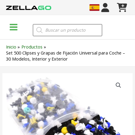
Ir
al
contenido
Main
Búsqueda
de
Menu
productos
Inicio
Productos
Set 500 Clipses y Grapas de Fijación Universal para Coche –
30 Modelos, Interior y Exterior
Set
500
Clipses
y
Grapas
de
Fijación
Universal
para