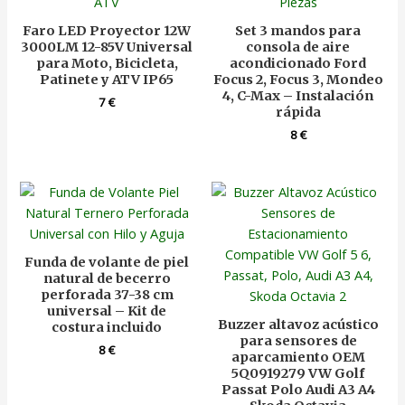
Faro LED Proyector 12W
Set 3 mandos para
3000LM 12-85V Universal
consola de aire
para Moto, Bicicleta,
acondicionado Ford
Patinete y ATV IP65
Focus 2, Focus 3, Mondeo
4, C-Max – Instalación
7
€
rápida
8
€
Funda de volante de piel
natural de becerro
perforada 37-38 cm
universal – Kit de
Buzzer altavoz acústico
costura incluido
para sensores de
8
€
aparcamiento OEM
5Q0919279 VW Golf
Passat Polo Audi A3 A4