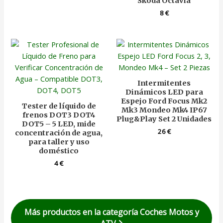
Skoda Octavia
8
€
Intermitentes
Dinámicos LED para
Espejo Ford Focus Mk2
Tester de líquido de
Mk3 Mondeo Mk4 IP67
frenos DOT3 DOT4
Plug&Play Set 2 Unidades
DOT5 – 5 LED, mide
26
€
concentración de agua,
para taller y uso
doméstico
4
€
Más productos en la categoría Coches Motos y