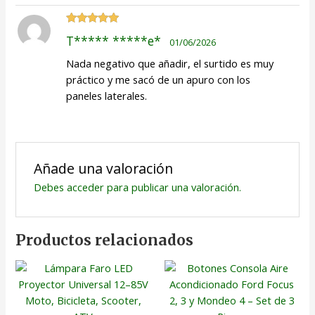
Valorado
T***** *****e*
01/06/2026
con
5
de 5
Nada negativo que añadir, el surtido es muy
práctico y me sacó de un apuro con los
paneles laterales.
Añade una valoración
Debes
acceder
para publicar una valoración.
Productos relacionados