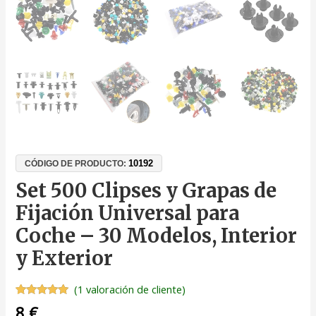
10192
CÓDIGO DE PRODUCTO:
Set 500 Clipses y Grapas de
Fijación Universal para
Coche – 30 Modelos, Interior
y Exterior
(
1
valoración de cliente)
Valorado
1
8
€
con
5.00
de