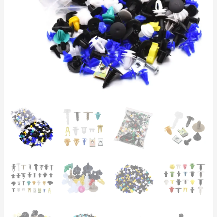
Coche
–
30
Modelos,
Interior
y
Exterior
cantidad