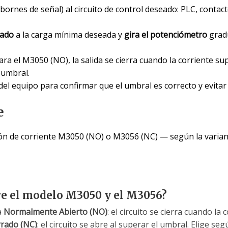
bornes de señal) al circuito de control deseado: PLC, contact
zado
a la carga mínima deseada y
gira el potenciómetro
gradu
para el M3050 (NO), la salida se cierra cuando la corriente s
l umbral.
del equipo para confirmar que el umbral es correcto y evitar 
e
ón de corriente M3050 (NO) o M3056 (NC) — según la variant
tre el modelo M3050 y el M3056?
a
Normalmente Abierto (NO)
: el circuito se cierra cuando la
rado (NC)
: el circuito se abre al superar el umbral. Elige se