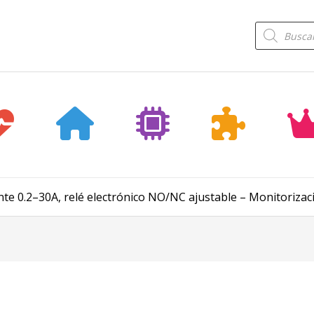
Búsqueda
de
productos
ente 0.2–30A, relé electrónico NO/NC ajustable – Monitoriz