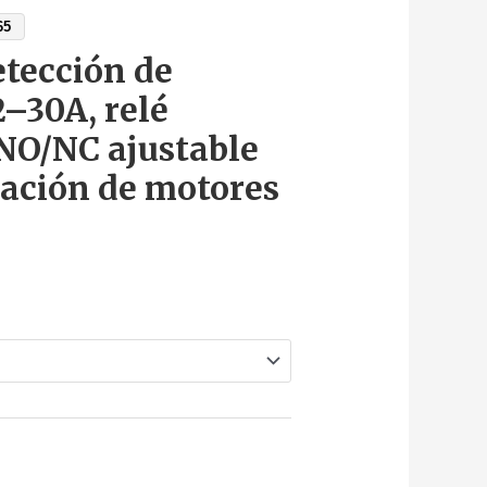
65
etección de
2–30A, relé
 NO/NC ajustable
ación de motores