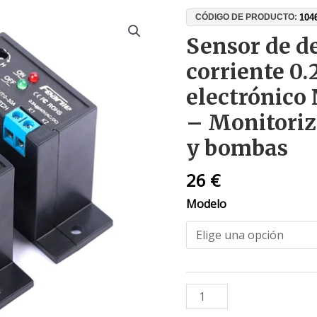
Sensor
104
CÓDIGO DE PRODUCTO:
de
Sensor de d
detección
corriente 0.
de
corriente
electrónico
0.2–
– Monitoriz
30A,
relé
y bombas
electrónico
NO/NC
26
€
ajustable
Modelo
–
Monitorización
de
motores
y
bombas
cantidad