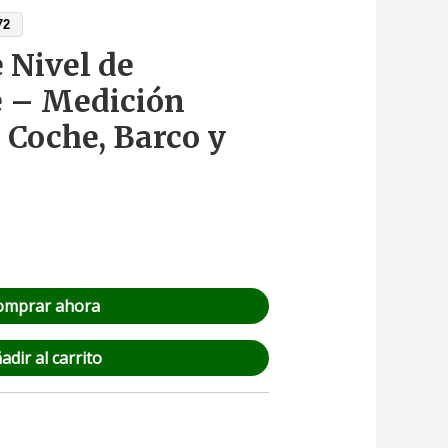
72
 Nivel de
e – Medición
 Coche, Barco y
omprar ahora
adir al carrito