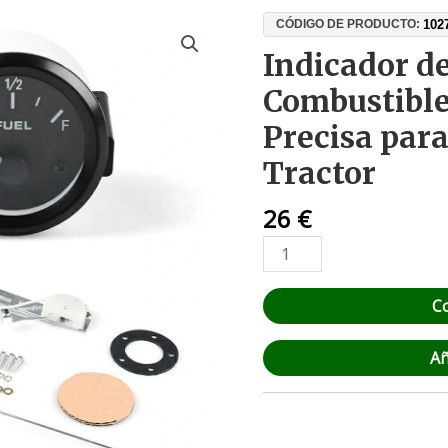
Indicador
102
CÓDIGO DE PRODUCTO:
de
Indicador de
Nivel
Combustibl
de
Combustible
Precisa para
–
Tractor
Medición
Precisa
26
€
para
Coche,
Barco
y
C
Tractor
cantidad
Añ