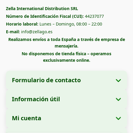
Zella International Distribution SRL
Número de Identificación Fiscal (CUI):
44237077
Horario laboral:
Lunes – Domingo, 08:00 – 22:00
E-mail:
info@zellago.es
Realizamos envíos a toda España a través de empresa de
mensajería.
No disponemos de tienda física – operamos
exclusivamente online.
Formulario de contacto
Información útil
Datos de la empresa
Sobre nosotros
Razón social:
Zella International Distribution
Mi cuenta
Cómo realizar un pedido
SRL
Mis pedidos
Métodos de pago