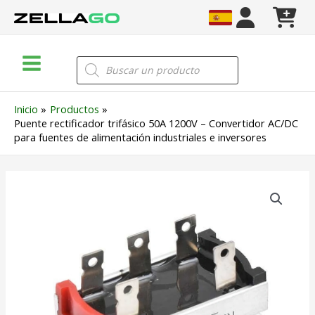
Ir
al
contenido
Main
Búsqueda
de
Menu
productos
Inicio
Productos
Puente rectificador trifásico 50A 1200V – Convertidor AC/DC
para fuentes de alimentación industriales e inversores
Puente
rectificador
trifásico
50A
1200V
–
Convertidor
AC/DC
para