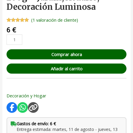
Decoración Luminosa
(
1
valoración de cliente)
Valorado
1
6
€
con
5.00
de
5 en base
a
valoración
de un
cliente
Comprar ahora
Añadir al carrito
Decoración y Hogar
Gastos de envío: 6 €
Entrega estimada: martes, 11 de agosto - jueves, 13