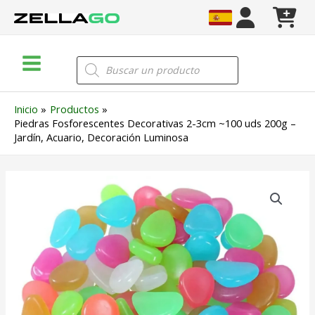
Ir
al
contenido
Main
Búsqueda
de
Menu
productos
Inicio
Productos
Piedras Fosforescentes Decorativas 2-3cm ~100 uds 200g –
Jardín, Acuario, Decoración Luminosa
Piedras
Fosforescentes
Decorativas
2-
3cm
~100
uds
200g
–