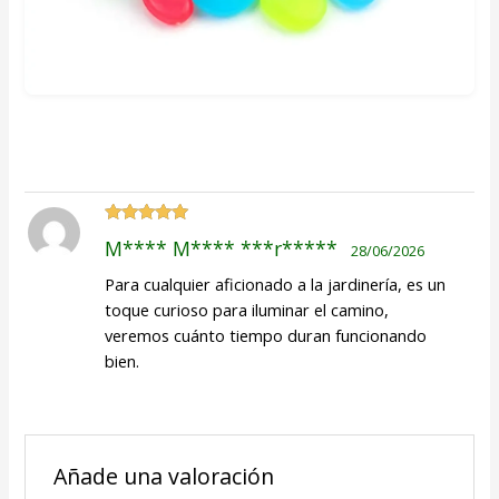
Valorado
M**** M**** ***r*****
28/06/2026
con
5
de 5
Para cualquier aficionado a la jardinería, es un
toque curioso para iluminar el camino,
veremos cuánto tiempo duran funcionando
bien.
Añade una valoración