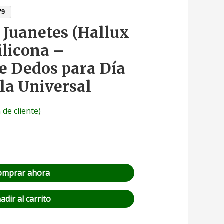
79
 Juanetes (Hallux
ilicona –
e Dedos para Día
la Universal
 de cliente)
omprar ahora
adir al carrito