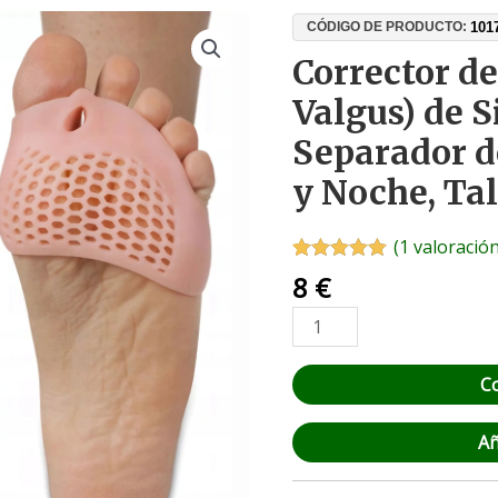
Corrector
101
CÓDIGO DE PRODUCTO:
de
Corrector de
Juanetes
Valgus) de S
(Hallux
Valgus)
Separador d
de
y Noche, Tal
Silicona
–
Separador
(
1
valoración
de
Valorado con
1
8
€
5.00
de 5 en
Dedos
base a
para
valoración de
un cliente
Día
C
y
Noche,
Talla
Añ
Universal
cantidad