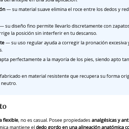
ión
— su material suave elimina el roce entre los dedos y re
— su diseño fino permite llevarlo discretamente con zapato
ige la posición sin interferir en tu descanso.
te
— su uso regular ayuda a corregir la pronación excesiva y
s.
pta perfectamente a la mayoría de los pies, siendo apto tan
abricado en material resistente que recupera su forma orig
 neutro.
to
a flexible
, no es casual. Posee propiedades
analgésicas y anti
ica mantiene el
dedo gordo en una alineación anatómica c