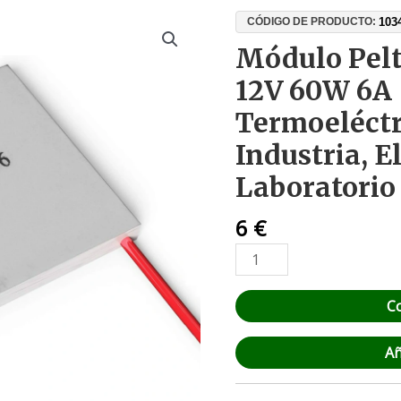
Módulo
103
CÓDIGO DE PRODUCTO:
Peltier
Módulo Pelt
TEC1-
12V 60W 6A 
12706
12V
Termoeléctr
60W
Industria, E
6A
–
Laboratorio
Refrigeración
Termoeléctrica
6
€
para
Industria,
Electrónica
C
y
Laboratorio
Añ
cantidad