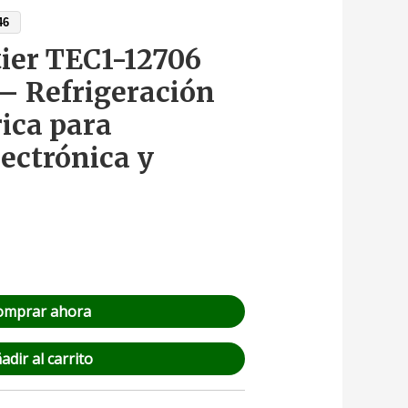
46
ier TEC1-12706
– Refrigeración
ica para
lectrónica y
omprar ahora
adir al carrito