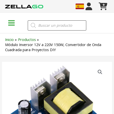
Ir
al
contenido
Main
Búsqueda
de
Menu
productos
Inicio
Productos
Módulo Inversor 12V a 220V 150W, Convertidor de Onda
Cuadrada para Proyectos DIY
Módulo
Inversor
12V
a
220V
150W,
Convertidor
de
Onda