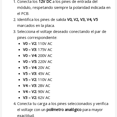
Conecta los
12V DC
a los pines de entrada del
módulo, respetando siempre la polaridad indicada en
el PCB.
Identifica los pines de salida
V0, V2, V3, V4, V5
marcados en la placa.
Selecciona el voltaje deseado conectando el par de
pines correspondiente:
V0 – V2:
110V AC
V0 – V3:
175V AC
V0 – V4:
200V AC
V0 – V5:
220V AC
V5 – V4:
20V AC
V5 – V3:
45V AC
V5 – V2:
110V AC
V4 – V3:
28V AC
V4 – V2:
90V AC
V3 – V2:
62V AC
Conecta tu carga a los pines seleccionados y verifica
el voltaje con un
polímetro analógico
para mayor
exactitud.