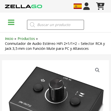
Ir
al
contenido
Main
Búsqueda
de
Menu
productos
Inicio
Productos
Conmutador de Audio Estéreo HiFi 2×1/1×2 – Selector RCA y
Jack 3,5 mm con Función Mute para PC y Altavoces
Conmutador
de
Audio
Estéreo
HiFi
2x1/1x2
–
Selector
RCA