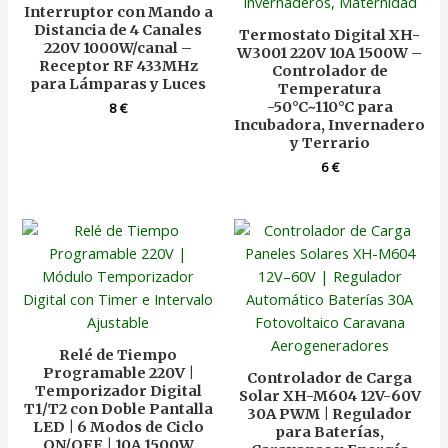
Interruptor con Mando a
Distancia de 4 Canales
Termostato Digital XH-
220V 1000W/canal –
W3001 220V 10A 1500W –
Receptor RF 433MHz
Controlador de
para Lámparas y Luces
Temperatura
-50°C~110°C para
8
€
Incubadora, Invernadero
y Terrario
6
€
Relé de Tiempo
Programable 220V |
Controlador de Carga
Temporizador Digital
Solar XH-M604 12V-60V
T1/T2 con Doble Pantalla
30A PWM | Regulador
LED | 6 Modos de Ciclo
para Baterías,
ON/OFF | 10A 1500W