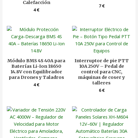
Calefacción
7
€
4
€
Módulo BMS 4S 40A para
Interruptor de pie PTT
Baterías Li-Ion 18650
10A 250V – Pedal de
14.8V con Equilibrador
control para CNC,
para Drones y Taladros
máquinas de coser y
talleres
4
€
6
€