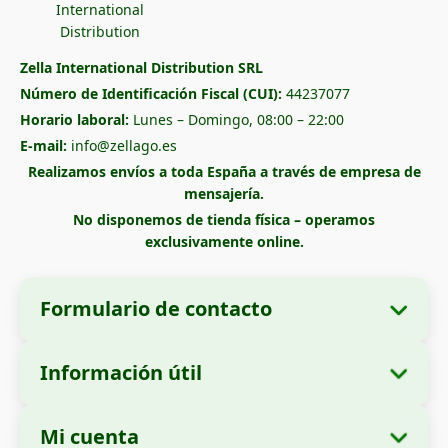
Zella International Distribution SRL
Número de Identificación Fiscal (CUI):
44237077
Horario laboral:
Lunes – Domingo, 08:00 – 22:00
E-mail:
info@zellago.es
Realizamos envíos a toda España a través de empresa de
mensajería.
No disponemos de tienda física – operamos
exclusivamente online.
Formulario de contacto
Información útil
Datos de la empresa
Sobre nosotros
Razón social:
Zella International Distribution
Mi cuenta