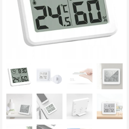
para
Hogar,
Oficina
e
Invernadero
cantidad