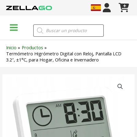
Ir
al
contenido
Main
Búsqueda
de
Menu
productos
Inicio
Productos
Termómetro Higrómetro Digital con Reloj, Pantalla LCD
3.2″, ±1°C, para Hogar, Oficina e Invernadero
Termómetro
Higrómetro
Digital
con
Reloj,
Pantalla
LCD
3.2",
±1°C,