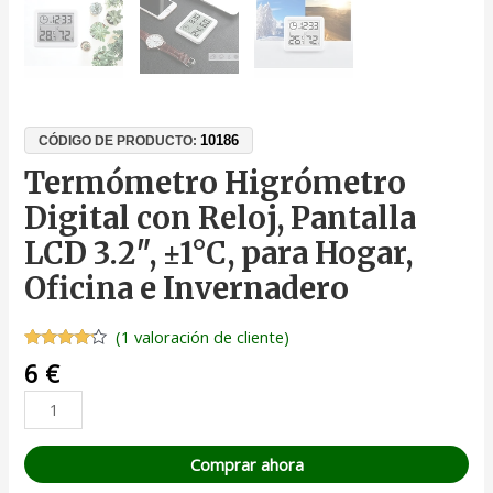
10186
CÓDIGO DE PRODUCTO:
Termómetro Higrómetro
Digital con Reloj, Pantalla
LCD 3.2″, ±1°C, para Hogar,
Oficina e Invernadero
(
1
valoración de cliente)
Valorado
1
6
€
con
4.00
de 5 en
base a
valoración
de un
cliente
Comprar ahora