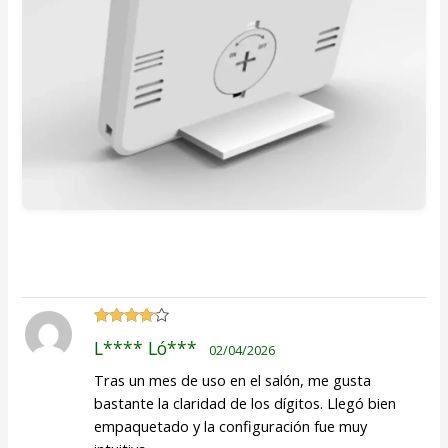
Valorado
L**** Ló***
02/04/2026
con
4
de
5
Tras un mes de uso en el salón, me gusta
bastante la claridad de los dígitos. Llegó bien
empaquetado y la configuración fue muy