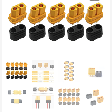
Cobre
Chapado
en
Oro
–
Baterías
LiPo,
LiFePO₄,
Li-
Ion,
RC
y
BMS
cantidad