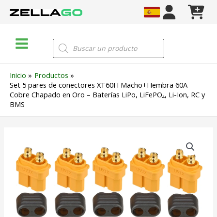
Ir
al
contenido
Main
Búsqueda
de
Menu
productos
Inicio
Productos
Set 5 pares de conectores XT60H Macho+Hembra 60A
Cobre Chapado en Oro – Baterías LiPo, LiFePO₄, Li-Ion, RC y
BMS
Set
5
pares
de
conectores
XT60H
Macho+Hembra
60A