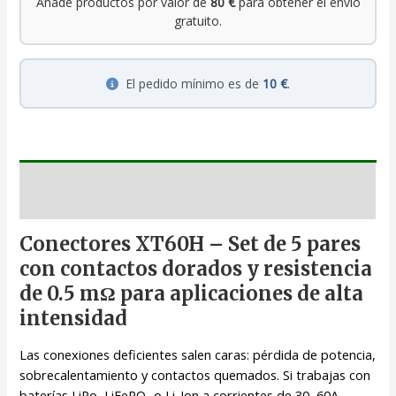
Añade productos por valor de
80 €
para obtener el envío
gratuito.
El pedido mínimo es de
10 €
.
Descripción
Conectores XT60H – Set de 5 pares
con contactos dorados y resistencia
de 0.5 mΩ para aplicaciones de alta
intensidad
Las conexiones deficientes salen caras: pérdida de potencia,
sobrecalentamiento y contactos quemados. Si trabajas con
baterías LiPo, LiFePO₄ o Li-Ion a corrientes de 30–60A,