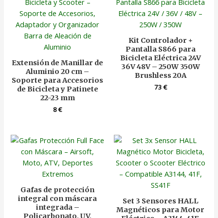
Kit Controlador +
Pantalla S866 para
Bicicleta Eléctrica 24V
Extensión de Manillar de
36V 48V – 250W 350W
Aluminio 20 cm –
Brushless 20A
Soporte para Accesorios
73
€
de Bicicleta y Patinete
22-23 mm
8
€
Gafas de protección
integral con máscara
Set 3 Sensores HALL
integrada –
Magnéticos para Motor
Policarbonato, UV,