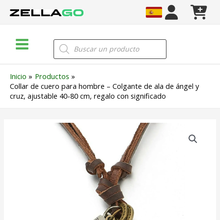
Ir
al
contenido
Main
Búsqueda
de
Menu
productos
Inicio
Productos
Collar de cuero para hombre – Colgante de ala de ángel y
cruz, ajustable 40-80 cm, regalo con significado
Collar
de
cuero
para
hombre
–
Colgante
de
ala