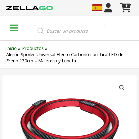
Ir
al
contenido
Main
Búsqueda
de
Menu
productos
Inicio
Productos
Alerón Spoiler Universal Efecto Carbono con Tira LED de
Freno 130cm – Maletero y Luneta
Alerón
Spoiler
Universal
Efecto
Carbono
con
Tira
LED
de