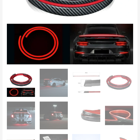
Freno
130cm
–
Maletero
y
Luneta
cantidad