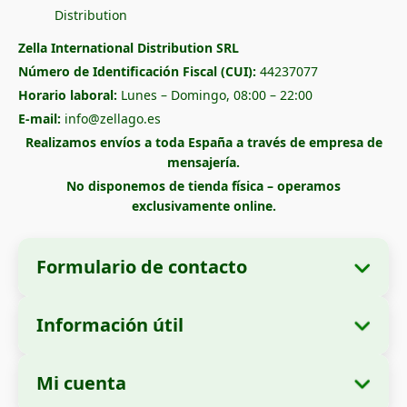
Zella International Distribution SRL
Número de Identificación Fiscal (CUI):
44237077
Horario laboral:
Lunes – Domingo, 08:00 – 22:00
E-mail:
info@zellago.es
Realizamos envíos a toda España a través de empresa de
mensajería.
No disponemos de tienda física – operamos
exclusivamente online.
Formulario de contacto
Información útil
Datos de la empresa
Sobre nosotros
Razón social:
Zella International Distribution
Mi cuenta
Cómo realizar un pedido
SRL