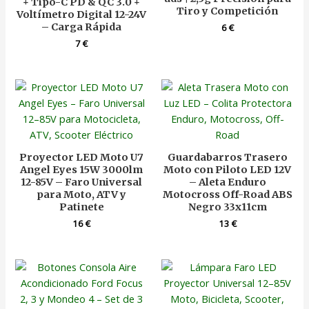
+ Tipo-C PD & QC 3.0 +
Tiro y Competición
Voltímetro Digital 12-24V
– Carga Rápida
6
€
7
€
Proyector LED Moto U7
Guardabarros Trasero
Angel Eyes 15W 3000lm
Moto con Piloto LED 12V
12-85V – Faro Universal
– Aleta Enduro
para Moto, ATV y
Motocross Off-Road ABS
Patinete
Negro 33x11cm
16
€
13
€