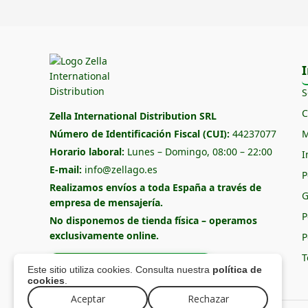
I
S
C
Zella International Distribution SRL
Número de Identificación Fiscal (CUI):
44237077
M
Horario laboral:
Lunes – Domingo, 08:00 – 22:00
I
E-mail:
info@zellago.es
P
Realizamos envíos a toda España a través de
G
empresa de mensajería.
P
No disponemos de tienda física – operamos
exclusivamente online.
P
T
Formulario de contacto
Este sitio utiliza cookies. Consulta nuestra
política de
cookies
.
Aceptar
Rechazar